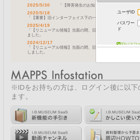
2025/5/30
「【障害発生のお知らせ｜復旧済み】Web A
ユーザID
2025/5/18
「【重要】旧インターフェイス下の一部機能の停止について（
パスワー
2025/4/19
ド
「【リニューアル情報】当面の間、旧画面をご利用いただく機能に
ました。
2024/12/17
ID/パス
「【リニューアル情報】当面の間、旧画面をご利用いただく機能につ
しました。
※IDをお持ちの方は、ログイン後に以
ます。