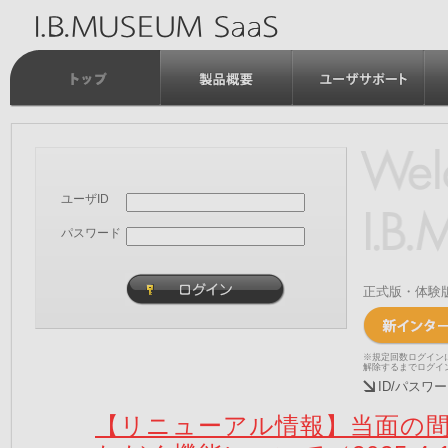
ユーザID
パスワード
正式版・体験
※規定回数ログイン
解除するまでログイ
ID/パス
【リニューアル情報】当面の