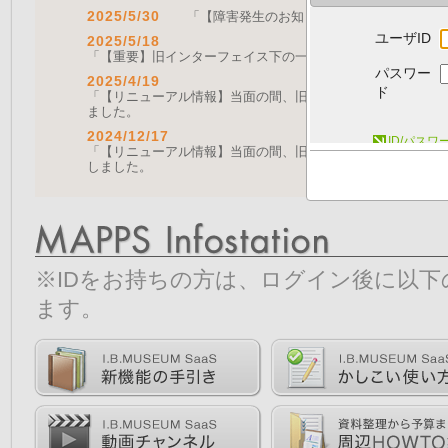
2025/5/30
「【障害発生のお知らせ｜復旧済み】Web A
ユーザID
2025/5/18
「【重要】旧インターフェイス下の一部機能の停止について（
パスワー
2025/4/19
ド
「【リニューアル情報】当面の間、旧画面をご利用いただく機能に
ました。
2024/12/17
ID/パス
「【リニューアル情報】当面の間、旧画面をご利用いただく機能につ
しました。
※IDをお持ちの方は、ログイン後に以
ます。