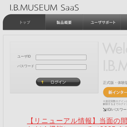
ユーザID
パスワード
正式版・体験
※規定回数ログイン
解除するまでログイ
ID/パス
【リニューアル情報】当面の