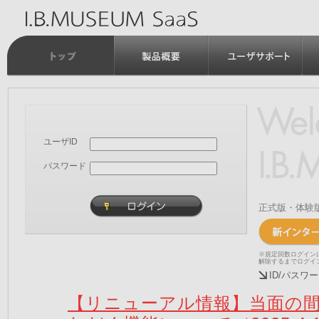
ユーザID
パスワード
正式版・体験
※規定回数ログイン
解除するまでログイ
ID/パス
【リニューアル情報】当面の