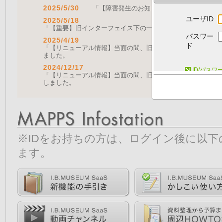
2025/5/30
「【障害発生のお知らせ｜復旧済み】Web A
ユーザID
2025/5/18
「【重要】旧インターフェイス下の一部機能の停止について（
パスワー
2025/4/19
ド
「【リニューアル情報】当面の間、旧画面をご利用いただく機能に
ました。
2024/12/17
ID/パス
「【リニューアル情報】当面の間、旧画面をご利用いただく機能につ
しました。
※IDをお持ちの方は、ログイン後に以
ます。