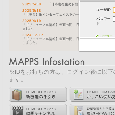
2025/5/30
「【障害発生のお知らせ｜復旧済み】Web A
ユーザID
2025/5/18
「【重要】旧インターフェイス下の一部機能の停止について（
パスワー
2025/4/19
ド
「【リニューアル情報】当面の間、旧画面をご利用いただく機能に
ました。
2024/12/17
ID/パス
「【リニューアル情報】当面の間、旧画面をご利用いただく機能につ
しました。
※IDをお持ちの方は、ログイン後に以
ます。