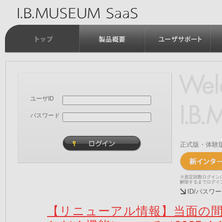
ユーザID
パスワード
正式版・体験
※規定回数ログイン
解除するまでログイ
ID/パス
【リニューアル情報】当面の